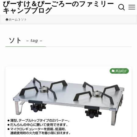
ぴーすけ＆ぴーごろーのファミリー
キャンプブログ
ホーム
ソト
ソト
– tag –
商品紹介