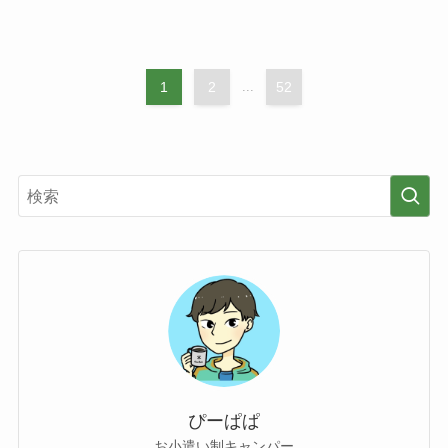
1
2
...
52
ぴーぱぱ
お小遣い制キャンパー