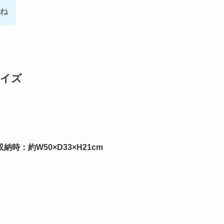
ね
サイズ
 収納時：約W50×D33×H21cm