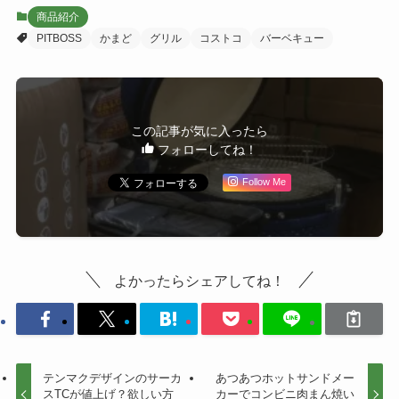
商品紹介
PITBOSS
かまど
グリル
コストコ
バーベキュー
この記事が気に入ったら
フォローしてね！
Follow Me
よかったらシェアしてね！
テンマクデザインのサーカ
あつあつホットサンドメー
スTCが値上げ？欲しい方
カーでコンビニ肉まん焼い