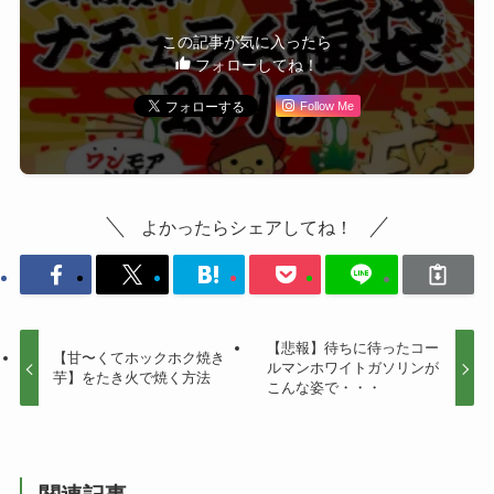
この記事が気に入ったら
フォローしてね！
Follow Me
よかったらシェアしてね！
【悲報】待ちに待ったコー
【甘〜くてホックホク焼き
ルマンホワイトガソリンが
芋】をたき火で焼く方法
こんな姿で・・・