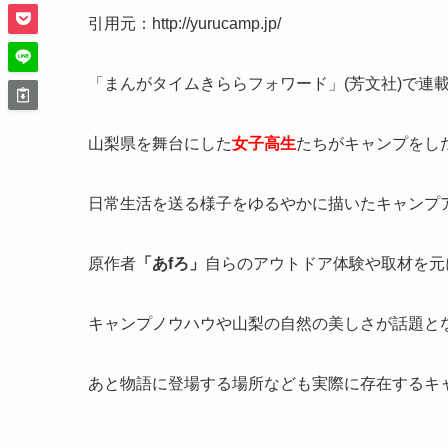
引用元：http://yurucamp.jp/
「まんがタイムきららフォワード」(芳文社)で連
山梨県を舞台にした
女子高生
たちがキャンプをし
日常生活を送る様子をゆるやかに描いたキャンプ
原作者
「あfろ」
自らのアウトドア体験や取材を元
キャンプノウハウや山梨の自然の美しさが話題と
あと物語に登場する場所なども実際に存在するキ