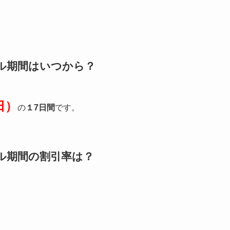
ール期間はいつから？
日）
の
１7日間
です。
ール期間の割引率は？