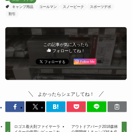
キャンプ用品
コールマン
スノーピーク
スポーツデポ
割引
この記事が気に入ったら
フォローしてね！
Follow Me
よかったらシェアしてね！
ロゴス着火剤ファイヤーラ
アウトドアパーク2018森林
イターの使用レビューこれ
公園開催！キャンプ好き必