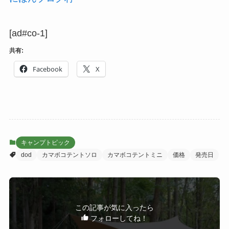
[ad#co-1]
共有:
Facebook
X
キャンプトピック
dod
カマボコテントソロ
カマボコテントミニ
価格
発売日
この記事が気に入ったら
フォローしてね！