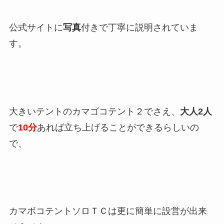
公式サイトに
写真
付きで丁寧に説明されていま
す。
大きいテントのカマゴコテント２でさえ、
大人2人
で
10分
あれば立ち上げることができるらしいの
で、
カマボコテントソロＴＣは更に簡単に設営が出来