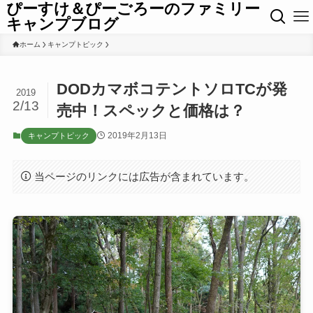
ぴーすけ＆ぴーごろーのファミリー
キャンプブログ
ホーム
キャンプトピック
DODカマボコテントソロTCが発
2019
2/13
売中！スペックと価格は？
2019年2月13日
キャンプトピック
当ページのリンクには広告が含まれています。