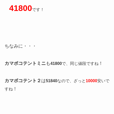
41800
です！
ちなみに・・・
カマボコテントミニ
も
！
41800
で、同じ値段ですね
カマボコテント２
は
51840
なので、ざっと
10000
安いで
！
すね