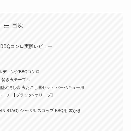
目次
グBBQコンロ実践レビュー
ールディングBBQコンロ
E 焚き火テーブル
型火消し壺 火おこし器セット バーベキュー用
ストーチ 【ブラック×オリーブ】
N STAG) シャベル スコップ BBQ用 灰かき