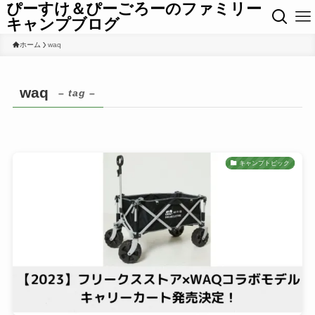
ぴーすけ＆ぴーごろーのファミリー
キャンプブログ
ホーム
waq
waq
– tag –
キャンプトピック