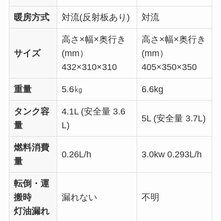
暖房方式
対流(反射板あり)
対流
高さ×幅×奥行き
高さ×幅×奥行き
サイズ
(mm
）
(mm
）
432×310×310
405
×
350
×
350
重量
5.6㎏
6.6kg
タンク容
4.1L (安全量 3.6
5L (安全量 3.7L)
量
L)
燃料消費
0.26L/h
3.0kw 0.293L/h
量
転倒・運
搬時
漏れない
不明
灯油漏れ