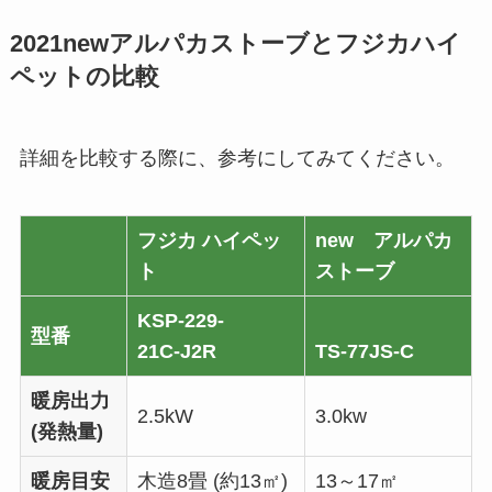
2021newアルパカストーブとフジカハイ
ペットの比較
詳細を比較する際に、参考にしてみてください。
フジカ ハイペッ
new アルパカ
ト
ストーブ
KSP-229-
型番
21C-J2R
TS-77JS-C
暖房出力
2.5kW
3.0kw
(発熱量)
暖房目安
木造8畳 (約13㎡)
13～17㎡