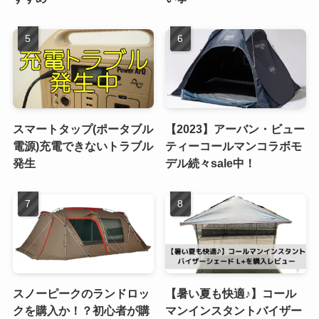
スマートタップ(ポータブル
【2023】アーバン・ビュー
電源)充電できないトラブル
ティーコールマンコラボモ
発生
デル続々sale中！
スノーピークのランドロッ
【暑い夏も快適♪】コール
クを購入か！？初心者が購
マンインスタントバイザー