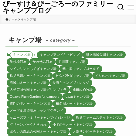
ぴーすけ＆ぴーごろーのファミリー
キャンプブログ
ホーム
キャンプ場
キャンプ場
– category –
キャンプ場
キャンプアンドキャビンズ
県立赤城公園キャンプ場
学校橋河原
かわせみ河原
月川荘キャンプ場
ツインリンクもてぎキャンプ場
軽井沢キャンプゴールド
秩父巴川オートキャンプ場
佐久パラダキャンプ場
くりの木キャンプ場
赤城山オートキャンプ場
長瀞キャンプヴィレッジ
大子広域公園キャンプ場グリンヴィラ
成田ゆめ牧場
Ogawa Plum Garden for campers
cazuキャンプ場
将門の滝オートキャンプ場
榛名湖オートキャンプ場
メープル那須高原キャンプグランド
ケニーズファミリーキャンプヴィレッジ
秩父ファームステイキャンプ場
グリーンパークふきわれ
ゆずの里オートキャンプ場
出会いの森総合公園オートキャンプ場
大洗サンビーチキャンプ場